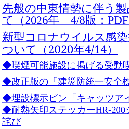
先般の中東情勢に伴う製
て（2026年 4/8版：PD
新
型コロナウイルス感染
ついて（2020年4/14）
◆喫煙可能施設に掲げる受動
◆改正版の「建災防統一安全
◆埋設標示ピン「キャッツア
◆耐熱矢印ステッカーHR-2
詫び