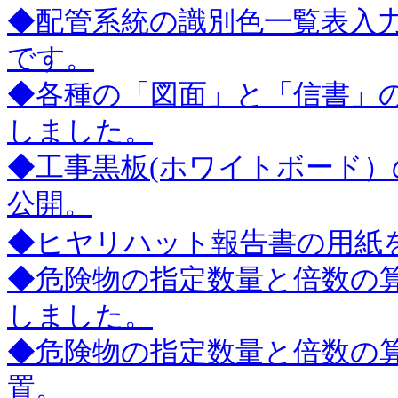
◆配管系統の識別色一覧表入力
です。
◆各種の「図面」と「信書」
しました。
◆工事黒板(ホワイトボード）の
公開。
◆ヒヤリハット報告書の用紙
◆危険物の指定数量と倍数の算出フ
しました。
◆危険物の指定数量と倍数の算
置。