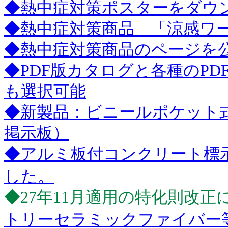
◆熱中症対策ポスターをダウ
◆熱中症対策商品 「涼感ワ
◆熱中症対策商品のページを
◆PDF版カタログと各種のP
も選択可能
◆新製品：ビニールポケット
掲示板）
◆アルミ板付コンクリート標示
した。
◆27年11月適用の特化則改正
トリーセラミックファイバー