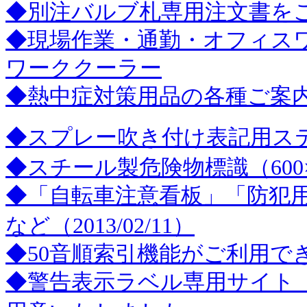
◆別注バルブ札専用注文書を
◆現場作業・通勤・オフィス
ワーククーラー
◆熱中症対策用品の各種ご案
◆スプレー吹き付け表記用ス
◆スチール製危険物標識（600
◆「自転車注意看板」「防犯
など（2013/02/11）
◆50音順索引機能がご利用できます
◆警告表示ラベル専用サイト