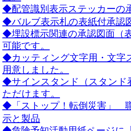
◆配管識別表示ステッカーの
◆バルブ表示札の表紙付承認
◆埋設標示関連の承認図面（表紙
可能です。
◆カッティング文字用・文字ス
用意しました。
◆サインスタンド（スタンド
ただけます。
◆「ストップ！転倒災害」 
示と製品
◆危険予知活動用紙ページに