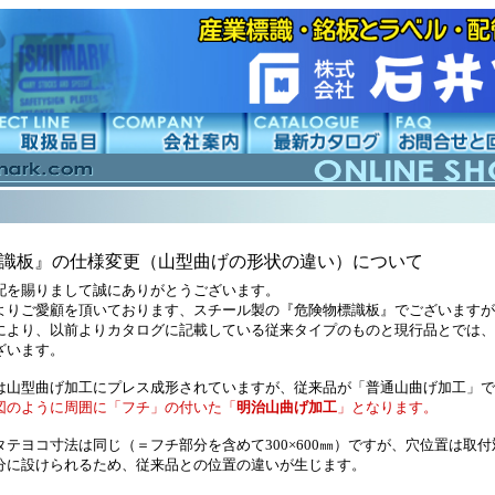
識板』の仕様変更（山型曲げの形状の違い）について
配を賜りまして誠にありがとうございます。
よりご愛顧を頂いております、スチール製の『危険物標識板』でございますが
により、以前よりカタログに記載している従来タイプのものと現行品とでは、
ざいます。
は山型曲げ加工にプレス成形されていますが、従来品が「普通山曲げ加工」で
図のように周囲に「フチ」の付いた「
明治山曲げ加工
」となります。
タテヨコ寸法は同じ（＝フチ部分を含めて300×600㎜）ですが、穴位置は取
分に設けられるため、従来品との位置の違いが生じます。