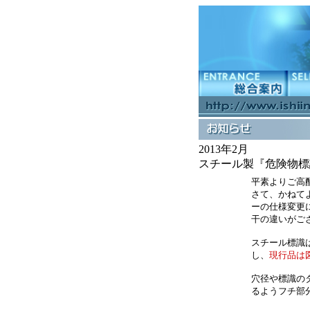
2013年2月
スチール製『危険物標
平素よりご高
さて、かねて
ーの仕様変更
干の違いがご
スチール標識
し、
現行品は
穴径や標識の
るようフチ部