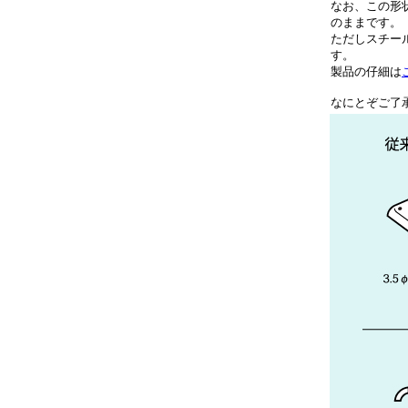
なお、この形
のままです。
ただしスチー
す。
製品の仔細は
なにとぞご了