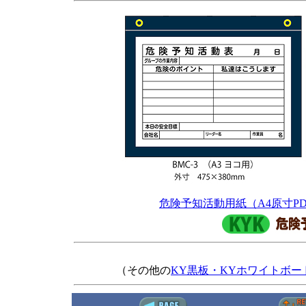
危険予知活動用紙（A4原寸P
（その他の
KY黒板・KYホワイトボ