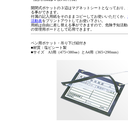
開閉式ポケットの３辺はマグネットシートとなっており、
る事ができます。
付属の記入用紙をそのままコピーしてお使いいただくか、
活動表
をプリントアウトしてお使い下さい。
用紙は自由に差し替える事ができますので、危険予知活動
の管理用ボードとして応用できます。
ペン用ポケット・吊り下げ紐付き
■材質：塩ビシート製
■サイズ A3用（475×380㎜）とA4用（365×290mm）