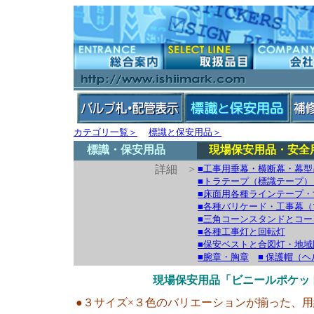
カテゴリ一覧＞
標識と保安用品＞
標識・保安用品
現場保安用品・安全
詳細 >
■工事用垂幕・横断幕・幕型
■トラテープ（標識テープ）
■床面用各種ラインテープ・
■各種バリケード・工事幕
■三角コーンスタンドとコー
■各種工事灯と回転灯
■保安ベストと合図灯・地
■腕章・胸章
■ 保護帽（
現場保安用品「ビニールポケッ
●３サイズ×３色のバリエーションが揃った、