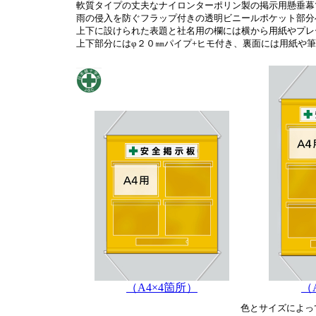
軟質タイプの丈夫なナイロンターポリン製の掲示用懸垂幕
雨の侵入を防ぐフラップ付きの透明ビニールポケット部分
上下に設けられた表題と社名用の欄には横から用紙やプレ
上下部分にはφ２０㎜パイプ+ヒモ付き、裏面には用紙や
（A4×4箇所）
（
色とサイズによっ