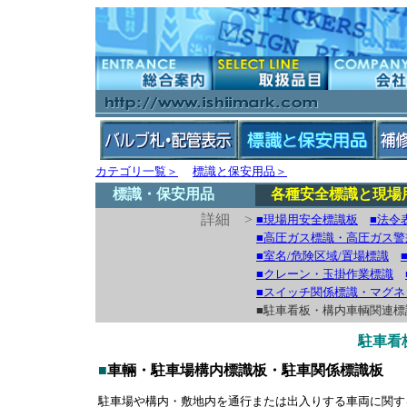
カテゴリ一覧＞
標識と保安用品＞
標識・保安用品
各種安全標識と現場
詳細 >
■現場用安全標識板
■法令
■高圧ガス標識・高圧ガス警
■室名/危険区域/置場標識
■クレーン・玉掛作業標識
■スイッチ関係標識・マグネ
■駐車看板・構内車輌関連
駐車看
■
車輛・駐車場構内標識板・駐車関係標識板
駐車場や構内・敷地内を通行または出入りする車両に関す