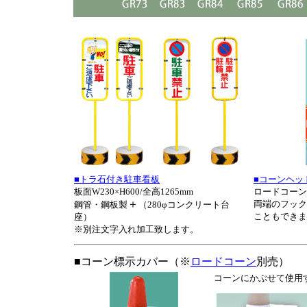
■トラ石付き駐車看板
■コーンヘッ
板面W230×H600/全高1265mm
ロードコーン
＋
両端のフック
鋼管・鋼板製
（280φコンクリート台
こともできま
座）
※別注文字入れ加工致します。
■コーン標示カバー（※
ロードコーン
別売）
コーンにかぶせて使用