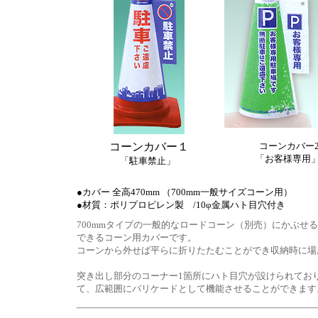
コーンカバー１
コーンカバー
「お客様専用
「駐車禁止」
●カバー 全高470mm （700mm一般サイズコーン用）
●材質：ポリプロピレン製 /10φ金属ハト目穴付き
700mmタイプの一般的なロードコーン（別売）にかぶせ
できるコーン用カバーです。
コーンから外せば平らに折りたたむことができ収納時に場
突き出し部分のコーナー1箇所にハト目穴が設けられてお
て、広範囲にバリケードとして機能させることができます