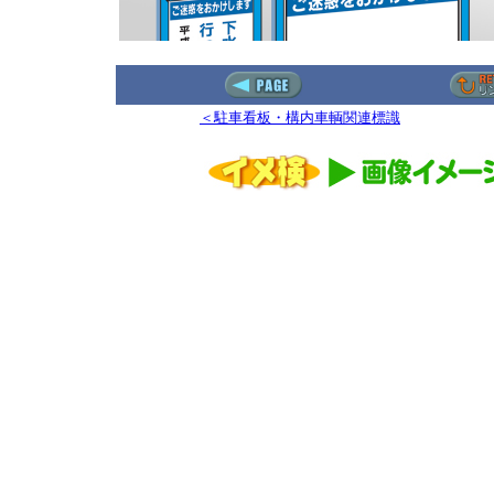
＜駐車看板・構内車輌関連標識