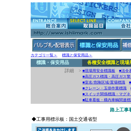
カテゴリ一覧＞
標識と保安用品＞
標識・保安用品
各種安全標識と現場
詳細 >
■現場用安全標識板
■法令
■高圧ガス標識・高圧ガス警
■室名/危険区域/置場標識
■クレーン・玉掛作業標識
■スイッチ関係標識・マグネ
■駐車看板・構内車輌関連標
路上工事
◆工事用標示板：国土交通省型