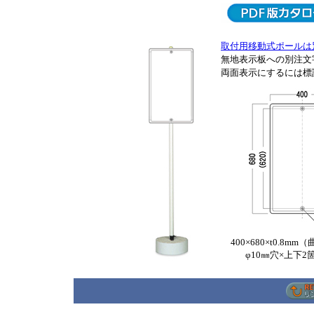
取付用移動式ポールは
無地表示板への別注文
両面表示にするには標
400×680×t0.8mm
φ10㎜穴×上下2