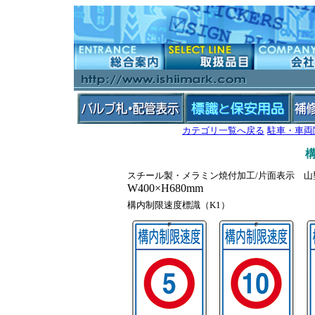
カテゴリ一覧へ戻る
駐車・車両
スチール製・メラミン焼付加工/片面表示 山型
W400×H680mm
構内制限速度標識（K1）