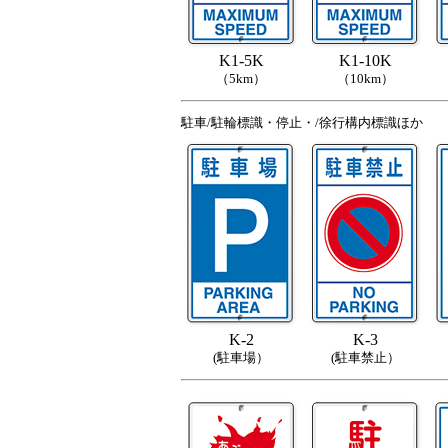
K1-5K
K1-10K
（5km）
（10km）
駐車/駐輪標識・停止・/徐行構内標識ほか
K-2
K-3
(駐車場）
(駐車禁止）