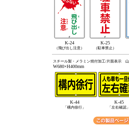
K-24
K-25
（飛び出し注意）
（駐車禁止）
スチール製・メラミン焼付加工/片面表示 山
W680×H400mm
K-44
K-45
「構内徐行」
「左右確認