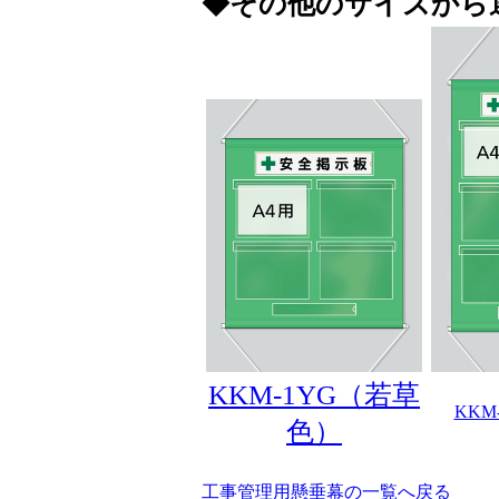
◆その他のサイズから
KKM-1YG（若草
KKM
色）
工事管理用懸垂幕の一覧へ戻る