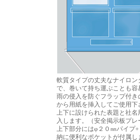
軟質タイプの丈夫なナイロン
で、巻いて持ち運ぶことも容
雨の侵入を防ぐフラップ付き
から用紙を挿入してご使用下
上下に設けられた表題と社名
入します。（安全掲示板プレ
上下部分にはφ２０㎜パイプ
納に便利なポケットが付属し