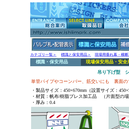
カテゴリ一覧＞
標識と保安用品＞
現場用垂れ幕・横断
標識・保安用品
現場保安用品・安全
吊り下げ型 シ
単管パイプやコーンバー、筋交いにも 裏面の
・製品サイズ：450×670mm（設置サイズ：450×
・材質：帆布/樹脂プレス加工品 （片面型の
・厚み：0.4