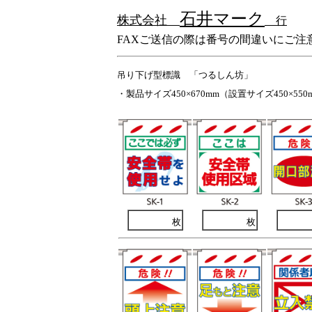
石井マーク
株式会社
行
FAXご送信の際は番号の間違いにご注
吊り下げ型標識 「つるしん坊」
・製品サイズ450×670mm（設置サイズ450×
枚
枚