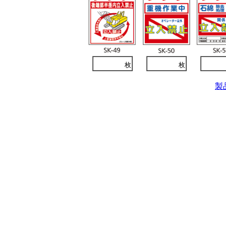
枚
枚
製