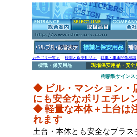
カテゴリ一覧＞
標識と保安用品＞
駐車・車両関係標識
標識・保安用品
現場保安用品・安全
樹脂製サインス
◆ ビル・マンション・
にも安全なポリエチレ
◆ 軽量な本体＋土台は
れます
土台・本体とも安全なプラス