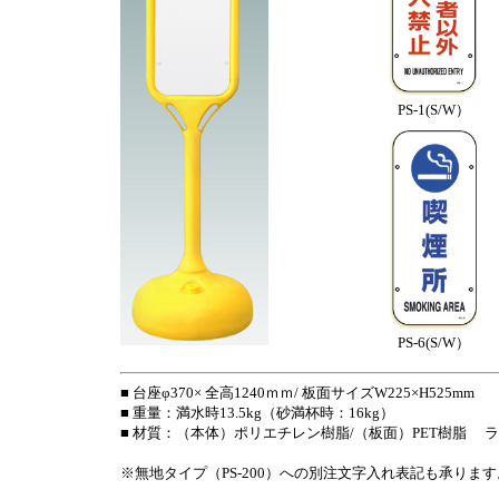
PS-1(S/W）
PS-6(S/W）
■ 台座φ370× 全高1240ｍｍ/ 板面サイズW225×H525mm
■ 重量：満水時13.5kg（砂満杯時：16kg）
■ 材質：（本体）ポリエチレン樹脂/（板面）PET樹脂 
※無地タイプ（PS-200）への別注文字入れ表記も承ります