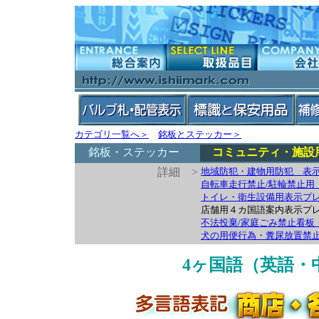
カテゴリ一覧へ＞
銘板とステッカー＞
銘板・ステッカー
コミュニティ・施設
詳細 >
地域防犯・建物用防犯 表示
自転車走行禁止/駐輪禁止用
トイレ・衛生設備用表示プレー
店舗用４カ国語案内表示プ
不法投棄/家庭ごみ禁止看板
犬の用便行為・糞尿放置禁
4ヶ国語（英語・