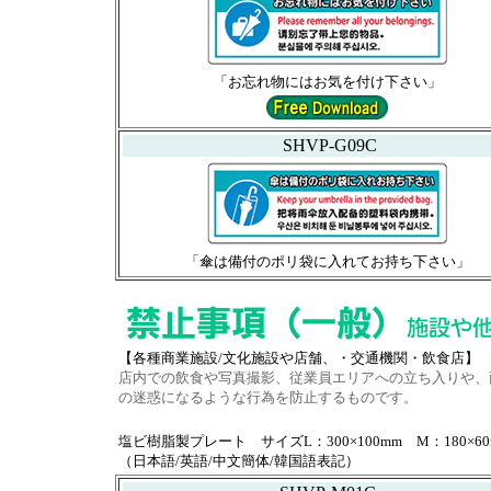
「お忘れ物にはお気を付け下さい」
SHVP-G09C
「傘は備付のポリ袋に入れてお持ち下さい」
【各種商業施設/文化施設や店舗、・交通機関・飲食店】
店内での飲食や写真撮影、従業員エリアへの立ち入りや、
の迷惑になるような行為を防止するものです。
塩ビ樹脂製プレート サイズL：300×100mm M：180×60m
（日本語/英語/中文簡体/韓国語表記）