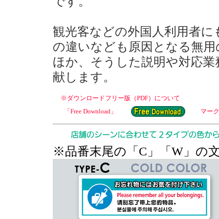
です。
観光客などの外国人利用者に
の違いなども原因となる無用
ほか、そうした説明や対応業
献します。
※ダウンロードフリー版（PDF）について
「Free Download」
マー
※品番末尾の「C」「W」の