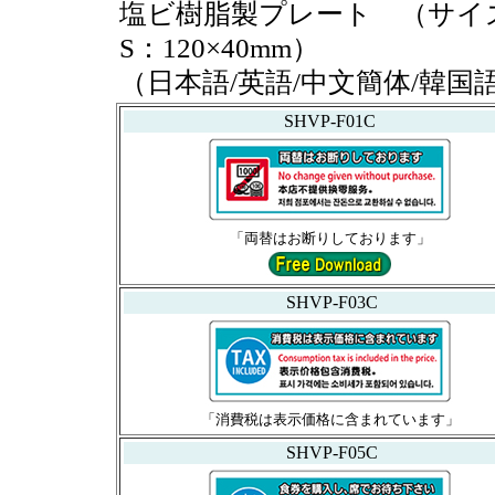
塩ビ樹脂製プレート （サイズL：
S：120×40mm）
（日本語/英語/中文簡体/韓
SHVP-F01C
「両替はお断りしております」
SHVP-F03C
「消費税は表示価格に含まれています」
SHVP-F05C