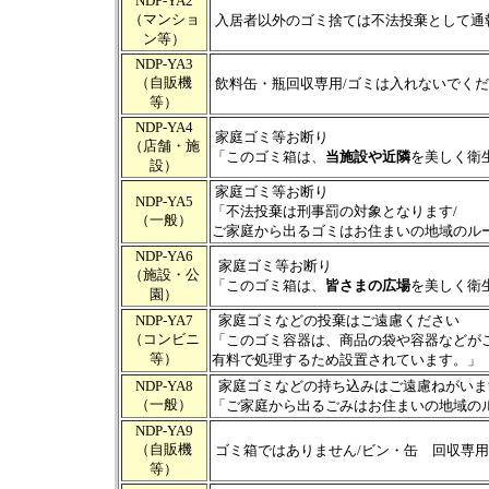
NDP-YA2
（マンショ
入居者以外のゴミ捨ては不法投棄として通
ン等）
NDP-YA3
（自販機
飲料缶・瓶回収専用/ゴミは入れないでく
等）
NDP-YA4
家庭ゴミ等お断り
（店舗・施
「このゴミ箱は、
当施設や近隣
を美しく衛
設）
家庭ゴミ等お断り
NDP-YA5
「不法投棄は刑事罰の対象となります/
（一般）
ご家庭から出るゴミはお住まいの地域のル
NDP-YA6
家庭ゴミ等お断り
（施設・公
「このゴミ箱は、
皆さまの広場
を美しく衛
園）
NDP-YA7
家庭ゴミなどの投棄はご遠慮ください
（コンビニ
「このゴミ容器は、商品の袋や容器などが
等）
有料で処理するため設置されています。」
NDP-YA8
家庭ゴミなどの持ち込みはご遠慮ねがいま
（一般）
「ご家庭から出るごみはお住まいの地域の
NDP-YA9
（自販機
ゴミ箱ではありません/ビン・缶 回収専用
等）