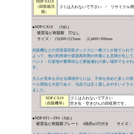
NDP-YA10
（回収箱汎
ゴミは入れないで下さい / リサイクル
用）
●NDP-CX10 （S)(L)
硬質塩ビ樹脂製 穴なし
サイズ：（S)300×225mm （L)400×300mm
自販機などの空容器回収ボックスに一般ゴミが捨てられて
よって、他の利用者や資源再利用の作業にも支障が生じて
ベント・行楽地や繁華街など家族連れの多い場所でもそれ
す。
大人が見本を示せる環境作りには、子供を含めた多くの世
ール周知も大切であり、当品では広く親しみやすいイラス
ました。
NDP-CX10
ゴミは入れないで下さい
（自販機等）
空き缶・空きびんの回収用です。
●NDP-FF1～FF4（S)(L)
硬質塩ビ樹脂製プレート 4箇所φ5穴付き サイズ：（S)225