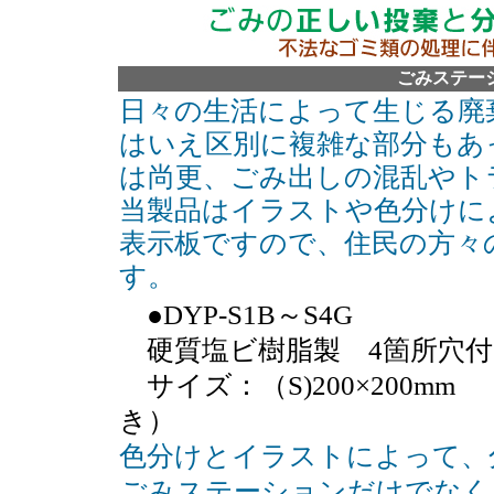
ごみステー
日々の生活によって生じる廃
はいえ区別に複雑な部分もあ
は尚更、ごみ出しの混乱やト
当製品はイラストや色分けに
表示板ですので、住民の方々
す。
●DYP-S1B～S4G
硬質塩ビ樹脂製 4箇所穴
サイズ：（S)200×200mm 
き）
色分けとイラストによって、
ごみステーションだけでなく