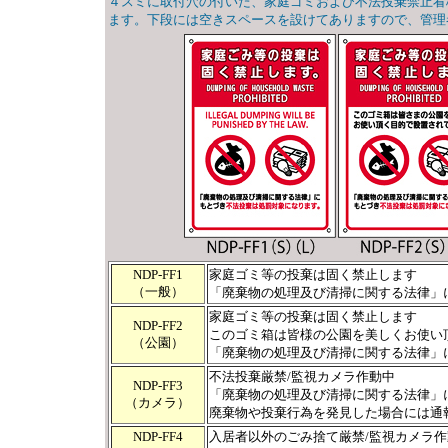
４スミに取付穴の付いた、家庭ゴミおよび不法投棄禁止看
ます。下段には空きスペースを設けてありますので、管理
NDP-FF1
家庭ゴミ等の投棄は固く禁止します
（一般）
「廃棄物の処理及び清掃に関する法律」
家庭ゴミ等の投棄は固く禁止します
NDP-FF2
このゴミ箱は皆様の公園を美しくお使い
（公園）
「廃棄物の処理及び清掃に関する法律」
不法投棄厳禁/監視カメラ作動中
NDP-FF3
「廃棄物の処理及び清掃に関する法律」
（カメラ）
廃棄物や投棄行為を発見した場合には通
NDP-FF4
入居者以外のごみ捨て厳禁/監視カメラ作