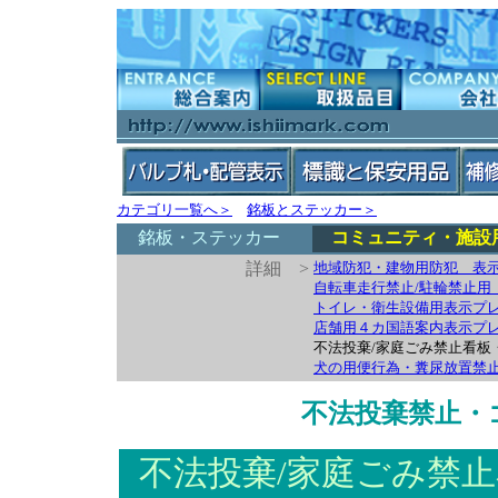
カテゴリ一覧へ＞
銘板とステッカー＞
銘板・ステッカー
コミュニティ・施設
詳細 >
地域防犯・建物用防犯 表示
自転車走行禁止/駐輪禁止用
トイレ・衛生設備用表示プレー
店舗用４カ国語案内表示プ
不法投棄/家庭ごみ禁止看板
犬の用便行為・糞尿放置禁
不法投棄禁止・
不法投棄/家庭ごみ禁