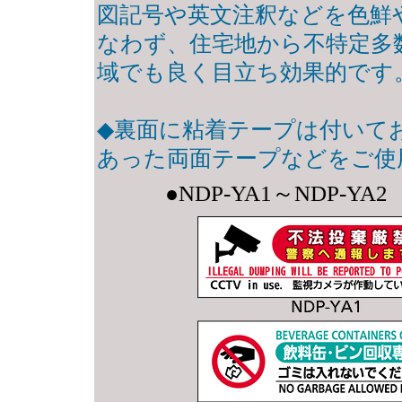
図記号や英文注釈などを色鮮
なわず、住宅地から不特定多
域でも良く目立ち効果的です
◆裏面に粘着テープは付いて
あった両面テープなどをご使
●NDP-YA1～NDP-Y