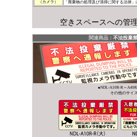
（カメラ）
「廃棄物の処理及び清掃に関する法律」
空きスペースへの管
関連商品：
不法投棄
●NDL-A10R-R～A4
その他のサイ