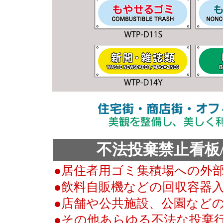
不法投棄禁止看板
●居住者用ゴミ集積場への外
●飲料自販機などの回収容器
●店舗や公共施設、公園など
●その他あらゆる不法な投棄