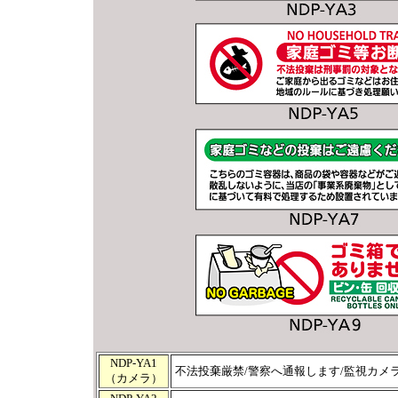
NDP-YA1
不法投棄厳禁/警察へ通報します/監視カメ
（カメラ）