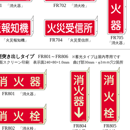
1
FR702
「消火器」
「消火栓」
FR705
FR704
「火災報知機」
「火災受信所」
「消火器」
型突き出しタイプ
FR801～FR806
※蓄光タイプは屋内専用です
スクリーン印刷 表示面240×80×1.0mm 曲げ部30mm・φ3ｍｍ穴2箇所
FR801
「消火器」
FR804
FR805
FR802
「消火栓」