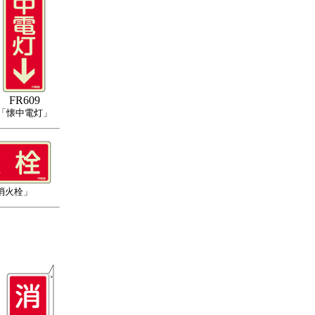
FR609
「懐中電灯」
消火栓」