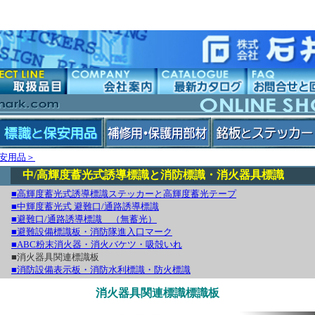
安用品＞
中/高輝度蓄光式誘導標識と消防標識・消火器具標識
■高輝度蓄光式誘導標識ステッカーと高輝度蓄光テープ
■中輝度蓄光式 避難口/通路誘導標識
■避難口/通路誘導標識 （無蓄光）
■避難設備標識板・消防隊進入口マーク
■ABC粉末消火器・消火バケツ・吸殻いれ
■消火器具関連標識板
■消防設備表示板・消防水利標識・防火標識
消火器具関連標識標識板