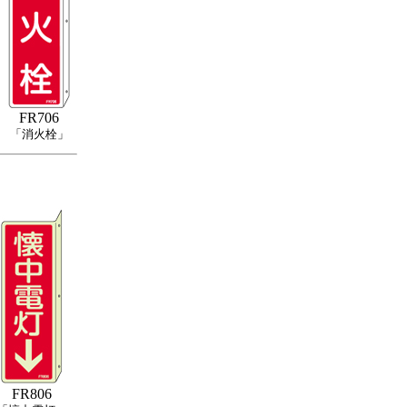
FR706
「消火栓」
FR806