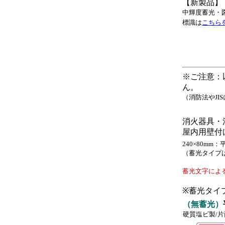
【新製品】
中輝度蓄光・
標識は
こちら
※ご注意：
ん。
（消防法やJ
消火器具・
屋内用壁付け
240×80m
（蓄光タイプ
蓄光文字によ
※蓄光タイ
（無蓄光）
硬質塩ビ製/片面