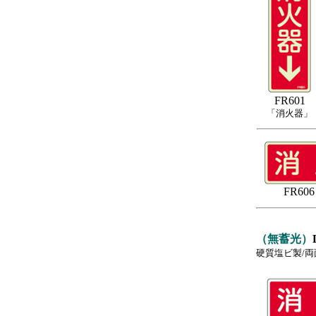
FR601
「消火器」
FR6
（無蓄光）
硬質塩ビ製/両面