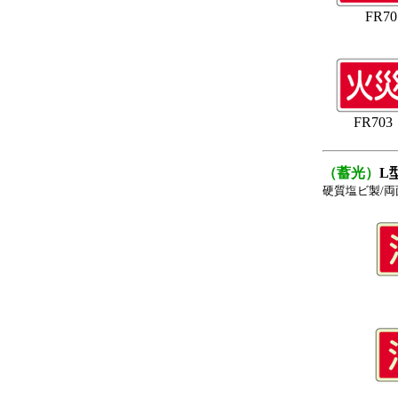
FR70
FR703
（蓄光）
L
硬質塩ビ製/両面