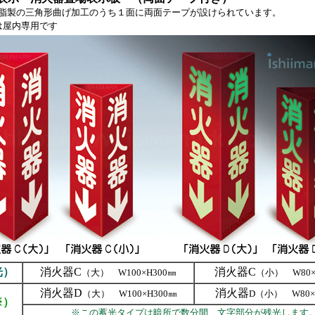
ビ樹脂製の三角形曲げ加工のうち１面に両面テープが設けられています。
は屋内専用です
光）
消火器C
消火器C
（大） W100×H300㎜
（小） W80×
消火器D
消火器
（大） W100×H300㎜
D（小） W80×
※）
※この蓄光タイプは暗所で数分間、文字部分が残光します