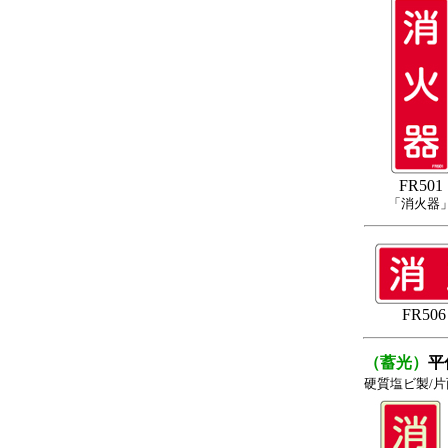
FR501
「消火器
FR5
（蓄光）
平
硬質塩ビ製/片面