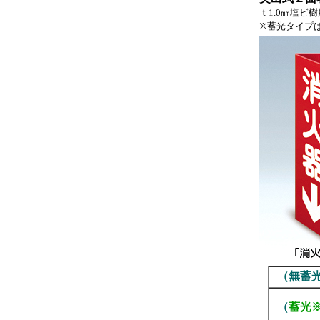
ｔ1.0㎜塩
※蓄光タイプ
（無蓄
（
蓄光