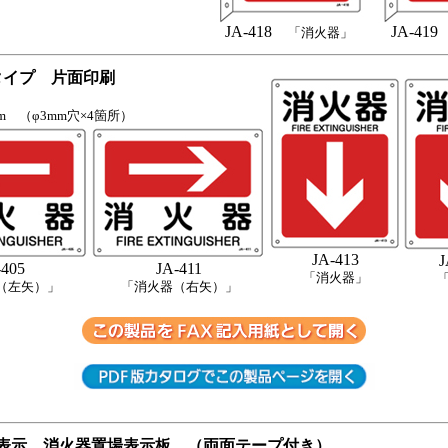
JA-418
JA-419
「消火器」
タイプ 片面印刷
.0mm （φ3mm穴×4箇所）
JA-413
J
-405
JA-411
「消火器」
（左矢）」
「消火器（右矢）」
表示 消火器置場表示板 （両面テープ付き）