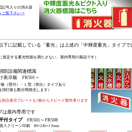
図記号入りの消火器
をご覧下さい⇒
以下に記載している「蓄光」は上述の「中輝度蓄光」タイプで
ISに規定する蓄光性能を満たさない、屋内専用の製品です）
消防設備関連標識
表示板 FR501～
m：平板（壁付）・Ｌ型（突出）タイプあり
は消灯後も数分間残光します）
る別注表示プレートも1枚からスピード製作承ります
プは屋内専用です
平付タイプ
FR501～FR508
スクリーン印刷 80×240×1.0mm