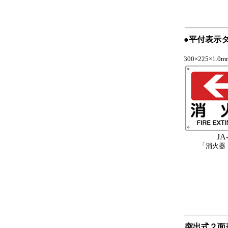
●平付表示
300×225×1
JA
「消火器
突出式２面