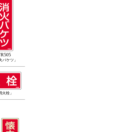
FR505
火バケツ」
消火栓」