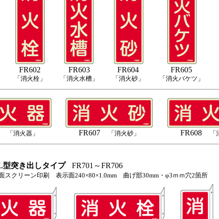
FR602
FR603
FR604
FR605
「消火栓」
「消火水槽」
「消火砂」
「消火バケツ」
06
FR607
FR608
「消火器」
「消火砂」
「
L型突き出しタイプ
FR701～FR706
スクリーン印刷 表示面240×80×1.0mm 曲げ部30mm・φ3ｍｍ穴2箇所