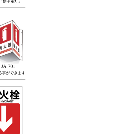
「懐中電灯」
JA-701
る事ができます