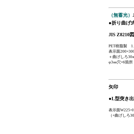
（無蓄光）
●折り曲げ
JIS Z82
PET樹脂製 1
表示面200×30
＋曲げしろ30
φ3㎜穴×6箇
矢印
●L型突き
表示面W225×H
（+曲げしろ3