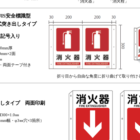
「消火器」
「消火栓」
JIS安全標識型
式突き出しタイプ
10図記号入り
.0mm厚
0mm×2面
㎜
所・両面テープ付き
折り目から自由な角度に折り曲げて取り付け
出しタイプ 両面印刷
300×1.0㎜
0mm幅・φ3㎜穴×3箇所）