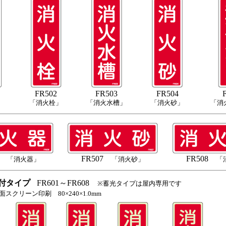
FR502
FR503
FR504
」
「消火栓」
「消火水槽」
「消火砂」
「消
06
FR507
FR508
「消火器」
「消火砂」
「
付タイプ
FR601～FR608
※蓄光タイプは屋内専用です
スクリーン印刷 80×240×1.0mm