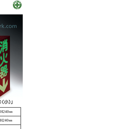
H240㎜
H240㎜
。