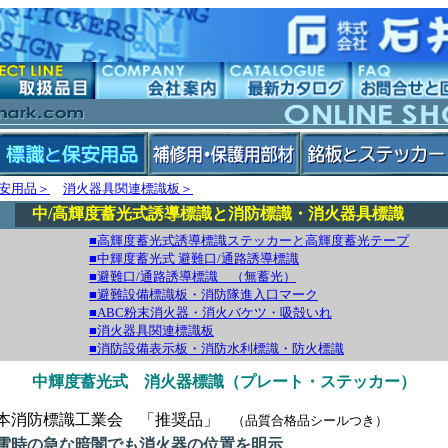
安用品＞
消火器具関連標識板＞
中/高輝度蓄光式誘導標識と消防標識・消火器具標識
■高輝度蓄光式誘導標識ステッカーと高輝度蓄光テープ
■中輝度蓄光式 避難口/通路誘導標識
■避難口/通路誘導標識 （無蓄光）
■避難設備標識板・消防隊進入口マーク
■ABC粉末消火器・消火バケツ・吸殻いれ
■消火器具関連標識板
■消防設備表示板・消防水利標識・防火標識
中輝度蓄光式 消火器標識（プレート・ステッカー）
本消防標識工業会 「推奨品」
（品質合格品シールつき）
電時の急な暗闇でも消火器の位置を明示