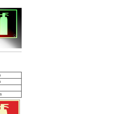
m
m
m