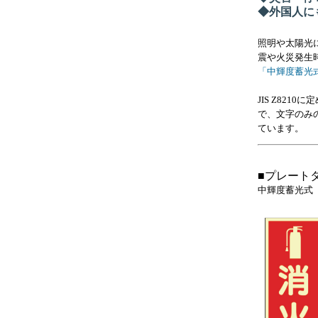
◆外国人にも
照明や太陽光
震や火災発生
「中輝度蓄光
JIS Z82
で、文字のみ
ています。
■プレートタ
中輝度蓄光式