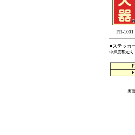
FR-1001
■ステッカ
中輝度蓄光式
F
F
裏