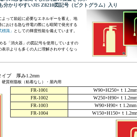
分かりやすいJIS Z8210図記号（ピクトグラム）入り
によって励起に必要なエネルギーを蓄え、地
時における急な停電の際にも暗闇で発光する
式標識」
としての輝度性能を備えています。
10に定める「消火器」の図記号を使用していますの
の表示よりも多くの人に理解されやすくなっ
イプ 厚み1.2mm
 硬質樹脂板（粘着なし）・屋内用
FR-1001
W90×H250×ｔ1.2m
FR-1002
W250×H90×ｔ1.2m
FR-1003
W90×H90×ｔ1.2mm
FR-1004
W150×H150×ｔ1.2m