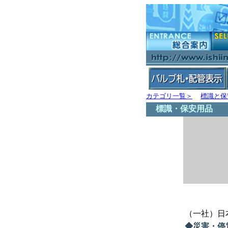
カテゴリ一覧＞
標識と保
標識・保安用品
（一社）日
◆災害・停