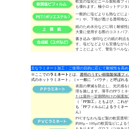
軟質の塩化ビニール製粘着フィ
も優れます。極小ロットデジタ
一般的に塩ビよりも熱などによ
ー）や、下地が透ける透明地な
紙のため水分などに弱く耐候性
大量に使用する際のコストパフ
書き込み･捺印などの紙の利点
す。塩ビなどよりも安価ながら
すことによって、警告ラベルな
主なラミネート加工：ご使用の目的に応じて耐候性を高め
※ここでの
ラミネート
とは、
透明のうすい樹脂製保護フィ
式のホットラミネート」（＝一般に「パウチ」と呼ばれる
表面の摩滅を防止し、光沢感を
理を施します。薄手のPPラミ
たは屋外一定期間向けの保護加
（「PP加工」ともよび、これ
も「PPフィルムによるラミネ
ん）
PVCすなわち塩ビ製の軟質透
約80μ～100μの軟質塩ビに
もあります。グロス（ツヤあり