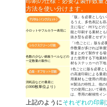
印刷の仕様：必要な製作数量
方法を使い分けます。
「版」を必要としない
るうえ、多色表記も容
主に塩ビ・PETなど
小ロットやフルカラー表現に
能と印刷する素材とも
抜き型を必要とせずス
「1色ごとに」版を必
作数量が多ければ単価
量まとめて製作する場
色数の少ない銘板ラベルなどの
また使用する下地素材
一定数量の製作に
材をステッカーの下地
1色ごとに版を必要と
の高速印刷による量産
用素材もご使用の用途
消耗品などの量産に
※製法の特性上、他の
(1000枚単位より）
での使用において褪色
は、専用の耐候性イン
上記のように
それぞれの印刷