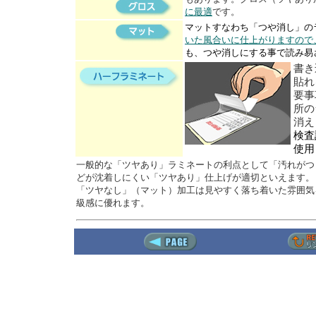
に最適
です。
マットすなわち「つや消し」の
いた風合いに仕上がりますので
も、つや消しにする事で読み易
書き
貼れ
要事
所の
消え
検査
使用
一般的な「ツヤあり」ラミネートの利点として「汚れがつ
どが沈着しにくい「ツヤあり」仕上げが適切といえます。
「ツヤなし」（マット）加工は見やすく落ち着いた雰囲気
級感に優れます。