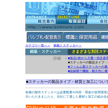
カテゴリ一覧へ＞
銘板とステッカー＞
銘板・ステッカー
さまざまな別注ステ
詳細 >
■単品1枚から大量一括生産
■ステッカーの製品タイプ
■フィルム製ステッカーの
■短納期で機能・耐久性に
■ステッカーの製品タイプ・材質と加工につい
各種の製作ステッカーは必要数量や内容・用途や使用環境
示いただきましたら、当社にて適した素材と加工の組み合