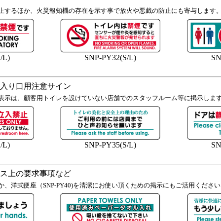
止するほか、火災報知機の存在を示す事で放火や悪戯の防止にも寄与します
/L)
SNP-PY32(S/L)
SN
入り口用注意サイン
表示は、顧客用トイレを設けていない店舗でのスタッフルーム等に掲示しま
/L)
SNP-PY35(S/L)
SN
ス上の要求事項など
、洋式便座（SNP-PY40)を清潔にお使い頂くための掲示にもご活用くださ