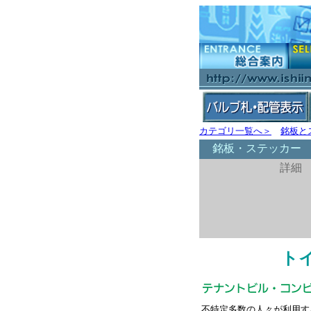
カテゴリ一覧へ＞
銘板と
銘板・ステッカー
詳細 
ト
不特定多数の人々が利用す