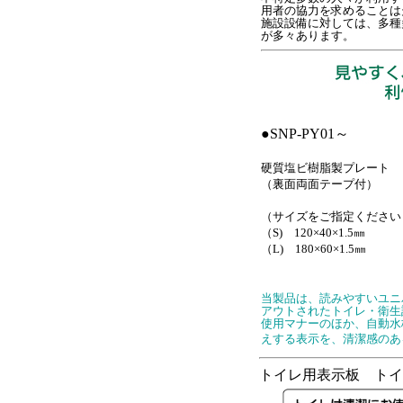
用者の協力を求めることは
施設設備に対しては、多種
が多々あります。
●SNP-PY01～
硬質塩ビ樹脂製プレート
（裏面両面テープ付）
（サイズをご指定ください
（S) 120×40×1.5㎜
（L) 180×60×1.5㎜
当製品は、読みやすいユニ
アウトされたトイレ・衛生
使用マナーのほか、自動水
えする表示を、清潔感のあ
トイレ用表示板 トイ