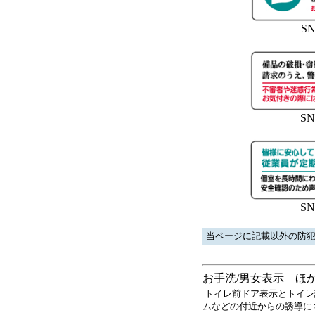
SN
SN
SN
当ページに記載以外の防犯
お手洗/男女表示 ほ
トイレ前ドア表示とトイレ
ムなどの付近からの誘導に