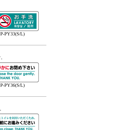
。
P-PY33(S/L)
す。
P-PY36(S/L)
い。