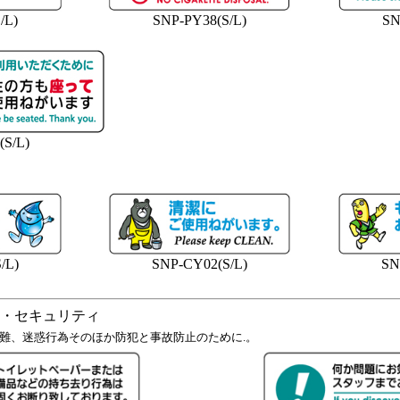
/L)
SNP-PY38(S/L)
SN
(S/L)
/L)
SNP-CY02(S/L)
SN
・セキュリティ
難、迷惑行為そのほか防犯と事故防止のために.。