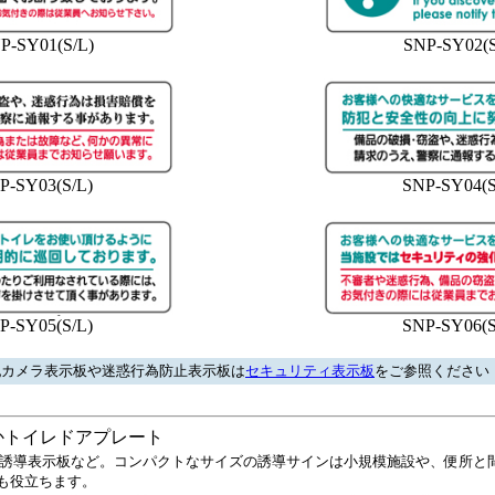
P-SY01(S/L)
SNP-SY02(S
P-SY03(S/L)
SNP-SY04(S
P-SY05(S/L)
SNP-SY06(S
カメラ表示板や迷惑行為防止表示板は
セキュリティ表示板
をご参照ください
かトイレドアプレート
誘導表示板など。コンパクトなサイズの誘導サインは小規模施設や、便所と
も役立ちます。