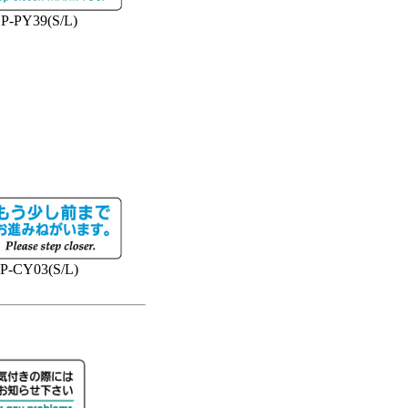
P-PY39(S/L)
P-CY03(S/L)