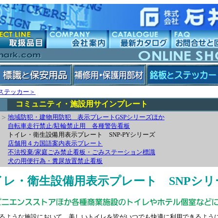
ステッカー＞
コミュニティ・施設用サインプレート
>
地域防犯・建物用防犯 表示プレートGSPシリーズほか
自転車走行禁止/駐輪禁止用 各種警告看板
トイレ・衛生設備用表示プレート SNP-PYシリーズ
店舗用４カ国語案内表示プレート
不法投棄/家庭ごみ禁止看板・ごみステーション標識
犬の用便行為・糞尿放置禁止看板
イレ・衛生設備用表示プレート
SNPシ
るような施設において、美しいトイレを皆がいつでも快適に利用できるよう