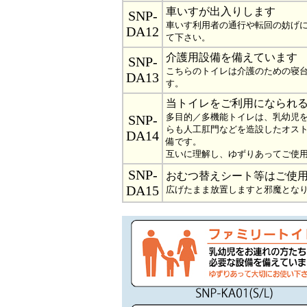
車いすが出入りします
SNP-
車いす利用者の通行や転回の妨げ
DA12
て下さい。
介護用設備を備えています
SNP-
こちらのトイレは介護のための寝
DA13
す。
当トイレをご利用になられ
多目的／多機能トイレは、乳幼児
SNP-
らも人工肛門などを造設したオス
DA14
備です。
互いに理解し、ゆずりあってご使
SNP-
おむつ替えシート等はご使
DA15
広げたまま放置しますと邪魔とな