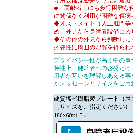
専用設備は必要なうえに逼迫
◆「高齢者」にも歩行困難な
に関係なく利用が困難な傷病
◆オストメイト（人工肛門等
め、外見から身障者設備に入
◆その他の外見から判断しに
必要性に周囲の理解を得られ
プライバシー性が高く中の事
特性上、健常者への啓発だけ
用者が互いを理解しあえる事
たメッセージとサインをご用
硬質塩ビ樹脂製プレート（裏
（サイズをご指定ください）：（S
180×60×1.5㎜