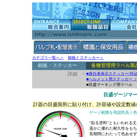
カテゴリ一覧へ＞
銘板とステッカー＞
銘板・ステッカー
各種管理用ラベル製
詳細 >
■責任者表示ステッカー/持
■ヘルメット用ステッカー（
■目盛マーキング用ラベル
目盛ゲージマ
計器の目盛箇所に貼り付け、許容値や設定数値
ゲージ範囲を視認性高く色
“貼る塗料”ともいわれる
遥かに優れた耐久性をもち
長期間にわたって色あせず