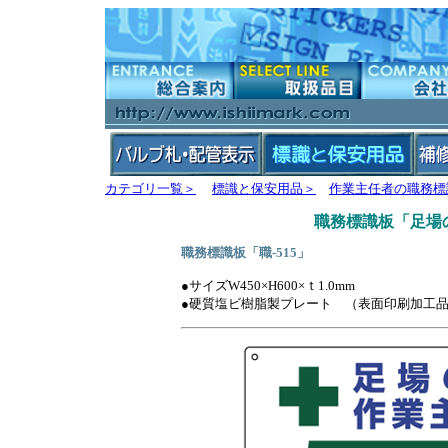
カテゴリ一覧＞
標識と保安用品＞
作業主任者の職務標
職務標識板「足場
職務標識板「職-515」
●サイズW450×H600×ｔ1.0mm
●硬質塩ビ樹脂製プレート （表面印刷加工品 