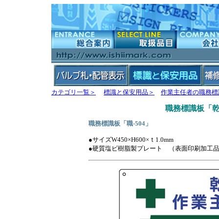
カテゴリ一覧＞
標識と保安用品＞
作業主任者の職務標
職務標識板「
職務標識板「職-504」
●サイズW450×H600×ｔ1.0mm
●硬質塩ビ樹脂製プレート （表面印刷加工品 