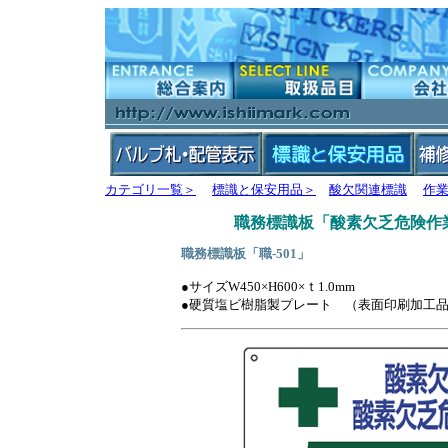
カテゴリ一覧＞
標識と保安用品＞
酸欠関連標識
作
職務標識板「酸素欠乏危険作
職務標識板「職-501」
●サイズW450×H600×ｔ1.0mm
●硬質塩ビ樹脂製プレート （表面印刷加工品 