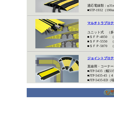
適応電線類：φ31
■STP-1932（190
マルチトラプロテ
ユニット式 （多
■ＳＦＰ-4850 （
■ＳＦＰ-5550 （
■ＳＦＰ-5870 （
ジョイントプロ
直線用・コーナー
■JTP-5435（幅
■JTP-5435-4
■JTP-5435-E