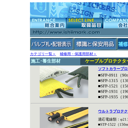
カテゴリ一覧＞
補修用・保護用部材＞
施工･養生部材
ケーブルプロテクタ
ソフトカラープロ
■SFP-0911（9
■SFP-1315（1
■SFP-1521（1
■SFP-1931（1
■SFP-1935（1
ウルトラプロテク
適応電線類：φ21
■STP-1522（150