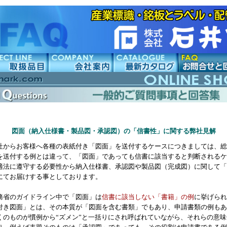
図面（納入仕様書・製品図・承認図）の「信書性」に関する弊社見解
社からお客様へ各種の表紙付き「図面」を送付するケースにつきましては、総
を送付する例とは違って、「図面」であっても信書に該当すると判断されるケ
適法に遵守する必要性から納入仕様書、承認図や製品図（完成図）に関して「
にてお届けする事としております。
務省のガイドライン中で「図面」は
信書に該当しない「書籍」の例
に挙げられ
付き図面」とは、その本質が「図面を含む書類」でもあり、申請書類の例もあ
くのものが慣例から“ズメン”と一括りにされ呼ばれていながら、それらの意