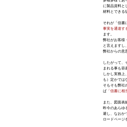
多種多様であ
に製品資料と
材料とできる
それが「信書
事実を通達す
ます。
弊社がお客様
と言えますし
弊社からの意
したがって、
まれる事も容
しかし実務上
も）定かでは
そもそも弊社
ば
「信書に相
また、図面表
昨今のあらゆ
避し、なおか
ロードページ