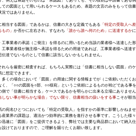
り、例えば表題そのものは「承認図」であっても、その役割は申請書である例
しての図面として用いられるケースもあるため、表題の文言のみをもって信書
状況ではありません。
に相当する図面」であるかは、信書の大きな定義でもある
「特定の受取人へ差
るもの」
か否かに左右され、すなわち
「誰から誰へ何のため」に送達するか
に
・工事業者の承認（ご発注）を得るのに用いるため当該の業者様へ送達した形
、工事業者様が施主様へ承認を得るための用途であれば、工事業者様へ送達す
思伝達でないものとして信書に該当しないかもしれません。
それらを厳密に精査すれば、もちろん実際には「信書に相当しない図面」のケ
易に想定できます。
、多くの場合において「図面」の用途に関する情報までが（ご依頼いただくお
なく、「○○の図面を○部、○○様宛」というご依頼によるものが殆どである事
の側で「信書に相当する」ケースであるかを明らかに出来る立場にありません
当しない事が明らかな場合」でない限り、信書相当の扱いをする事
こそが順当
紙の宛名ひとつにおいても「特定の受取人」を指すかの基準に影響しかねませ
る産業界の課題は、適法かつ効率的に業務を進行させる事です。こうした様々
つ迅速に「図面」をご提供できるよう、弊社では主要な商品群において納入仕
を設けておりますので、ご理解を賜りたくお願い致します。