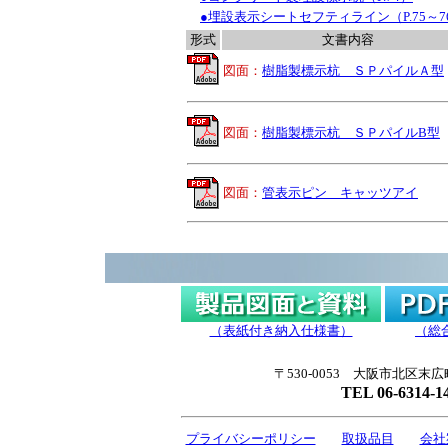
●埋設表示シートセフティライン（P.75～7
形式
文書内容
図面
：
樹脂製標示杭 ＳＰパイルＡ型
図面：
樹脂製標示杭 ＳＰパイルB型
図面
：
管表示ピン キャッツアイ
（表紙付き納入仕様書）
（総
〒530-0053 大阪市北区末広
TEL 06-6314-1
プライバシーポリシー
取扱品目
会社