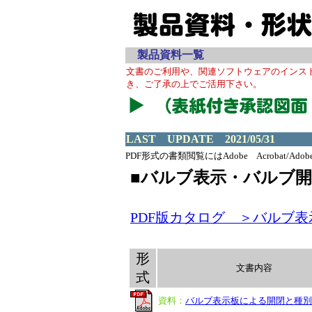
製品資料一覧
文書のご利用や、関連ソフトウェアのインス
き、ご了承の上でご活用下さい。
LAST UPDATE 2021/05/31
PDF形式の書類閲覧にはAdobe Acrobat/Ado
■バルブ表示・バルブ
PDF版カタログ ＞バルブ表示
形
文書内容
式
資料：
バルブ表示板による開閉と種別