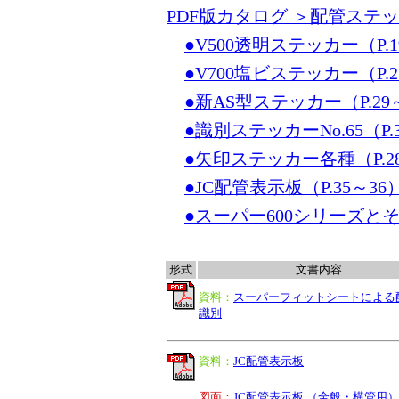
PDF版カタログ ＞配管ステッ
●V500透明ステッカー（P.1
●V700塩ビステッカー（P.2
●新AS型ステッカー（P.29
●識別ステッカーNo.65（P.
●矢印ステッカー各種（P.28/
●JC配管表示板（P.35～36
●スーパー600シリーズとそ
形式
文書内容
資料：
スーパーフィットシートによる
識別
資料
：
JC配管表示板
図面：
JC配管表示板 （全般・横管用）