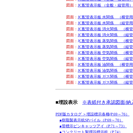
図面：
JC配管表示板 （全般・縦管用）
図面：
JC配管表示板 水関係 （横管
図面：
JC配管表示板 水関係 （縦管
図面：
JC配管表示板 消火関係 （横
図面：
JC配管表示板 消火関係 （縦
図面：
J
C配管表示板 蒸気関係 （横
図面：
JC配管表示板 蒸気関係 （縦
図面：
JC配管表示板 空気関係 （横
図面：
JC配管表示板 空気関係 （縦
図面：
JC配管表示板 油関係 （横管
図面：
JC配管表示板 油気関係 （縦
図面：
JC配管表示板 ガス関係 （横
図面：
JC配管表示板 ガス関係 （縦
■埋設表示
※表紙付き承認図面/納入
PDF版カタログ ＞埋設標示各種(P.69～76）
●樹脂製表示杭SPパイル（P.69～70）
●管標示ピンキャッツアイ（P.71～73）
●コンクリート製埋設標示杭（P.74）