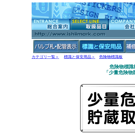
カテゴリ一覧＞
標識と保安用品＞
危険物標識板
危険物標識板 
「少量危険物貯