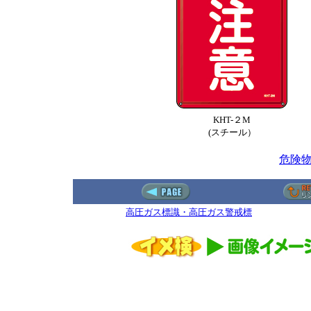
KHT-２M
(スチール）
危険
高圧ガス標識・高圧ガス警戒標