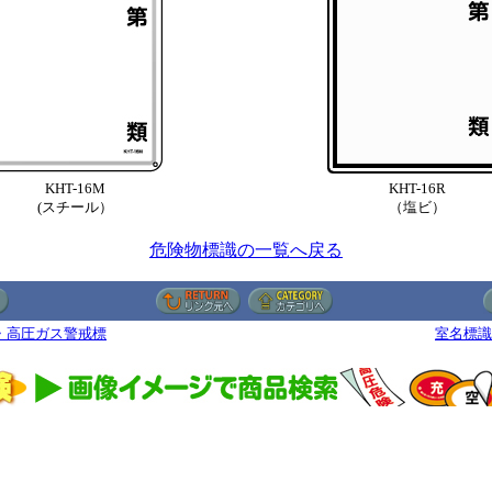
KHT-16M
KHT-16R
(スチール）
（塩ビ）
危険物標識の一覧へ戻る
・高圧ガス警戒標
室名標識