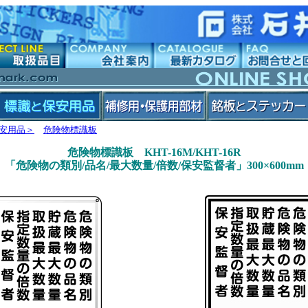
安用品＞
危険物標識板
危険物標識板 KHT-16M/KHT-16R
「危険物の類別/品名/最大数量/倍数/保安監督者」300×600mm