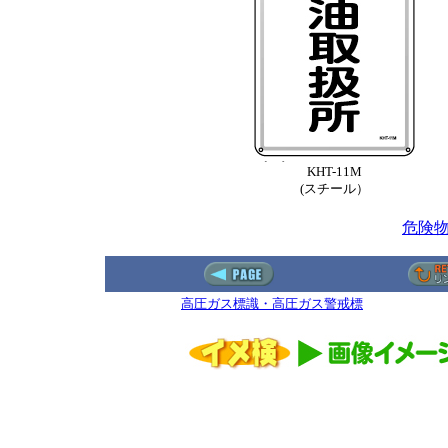
KHT-11M
(スチール）
危険
高圧ガス標識・高圧ガス警戒標