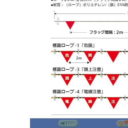
●材質：（ロープ）ポリエチレン/（旗）EVA