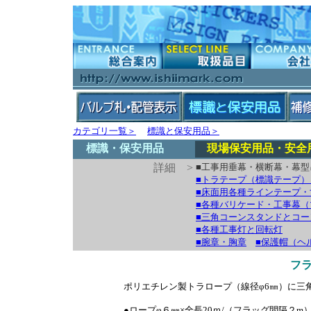
カテゴリ一覧＞
標識と保安用品＞
標識・保安用品
現場保安用品・安全
詳細 >
■工事用垂幕・横断幕・幕
■トラテープ（標識テープ）
■床面用各種ラインテープ・
■各種バリケード・工事幕
■三角コーンスタンドとコー
■各種工事灯と回転灯
■腕章・胸章
■保護帽（ヘ
フ
ポリエチレン製トラロープ（線径φ6㎜）に三
●ロープφ６㎜×全長20ｍ/（フラッグ間隔２m