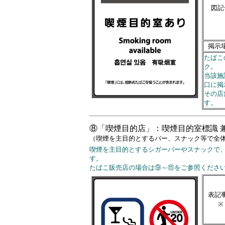
図記
掲示
たばこ
ク。
当該施
口に掲
その店
す。
⑧「喫煙目的店」：喫煙目的室標識 
（喫煙を主目的とするバー、スナック等で全
喫煙を主目的とするシガーバーやスナックで
す。
たばこ販売店の場合は⑨～⑪をご参照くださ
表記
※