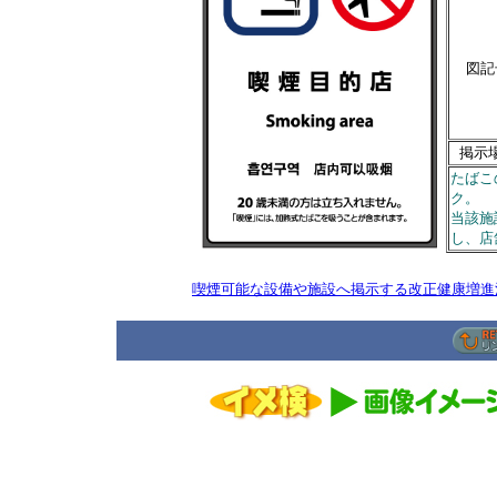
図記
掲示
たばこ
ク。
当該施
し、店
喫煙可能な設備や施設へ掲示する改正健康増進