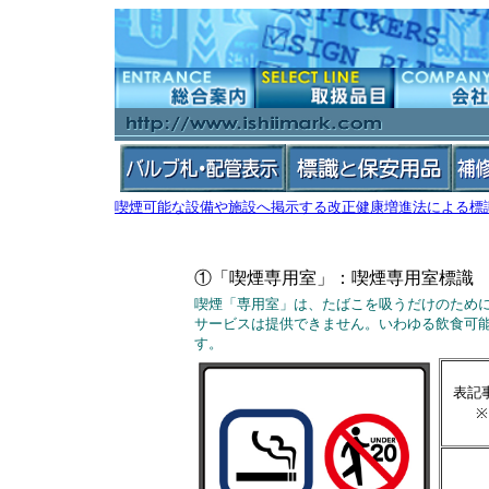
喫煙可能な設備や施設へ掲示する改正健康増進法による標
①「喫煙専用室」：喫煙専用室標
喫煙「専用室」は、たばこを吸うだけのため
サービスは提供できません。いわゆる飲食可
す。
表記
※