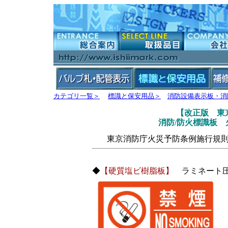
カテゴリ一覧＞
標識と保安用品＞
消防設備表示板・消
【改正版 東
消防/防火標識板 
東京消防庁火災予防条例施行規
◆
【硬質塩ビ樹脂板】
ラミネート