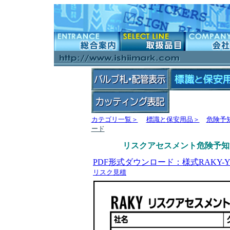
カテゴリ一覧＞
標識と保安用品＞
危険予
ード
リスクアセスメント危険予知活
PDF形式ダウンロード：
様式RAKY-Y
リスク見積