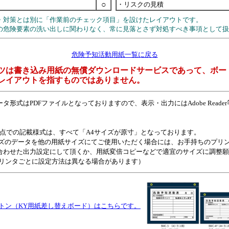
○
・リスクの見積
・対策とは別に「作業前のチェック項目」を設けたレイアウトです。
の危険要素の洗い出しに関わりなく、常に見落とさず対処すべき事項として扱
危険予知活動用紙一覧に戻る
ツは書き込み用紙の無償ダウンロードサービスであって、ボー
レイアウトを指すものではありません。
タ形式はPDFファイルとなっておりますので、表示・出力にはAdobe Reade
月時点での記載様式は、すべて「A4サイズが原寸」となっております。
イズのデータを他の用紙サイズにてご使用いただく場合には、お手持ちのプリ
合わせた出力設定にして頂くか、用紙変倍コピーなどで適宜のサイズに調整願
プリンタごとに設定方法は異なる場合があります）
トン（KY用紙差し替えボード）はこちらで
す。