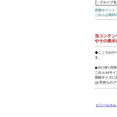
・グループ名
危険ポイント
これらは毎回
当コンテン
やその表示
◆ここでのデー
す。
◆2015年1
これらA4サ
用紙サイズに
(お手持ちの
ビニールカル