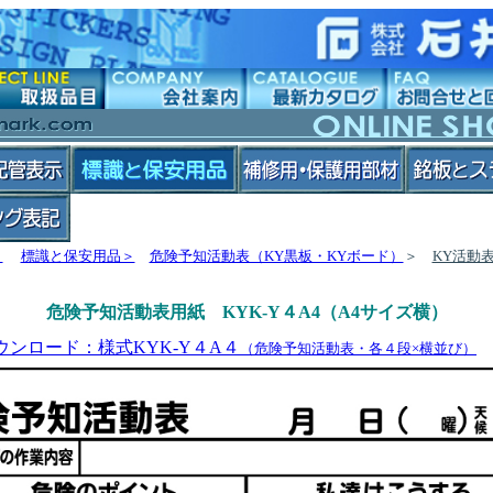
＞
標識と保安用品＞
危険予知活動表（KY黒板・KYボード）
＞
KY活動
危険予知活動表用紙 KYK-Y４A4（A4サイズ横）
ダウンロード：
様式KYK-Y４A４
（危険予知活動表
・各４段×横並び）