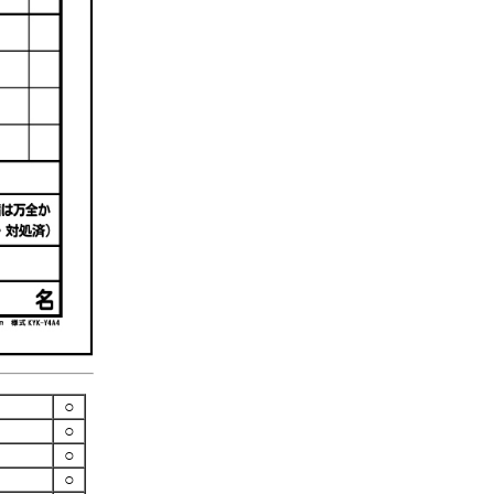
○
○
○
○