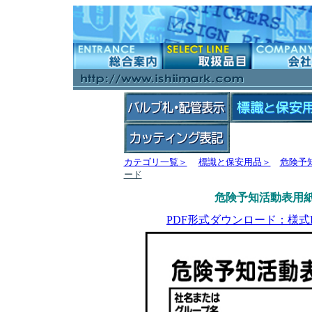
カテゴリ一覧＞
標識と保安用品＞
危険予
ード
危険予知活動表用紙 
PDF形式ダウンロード：様式K