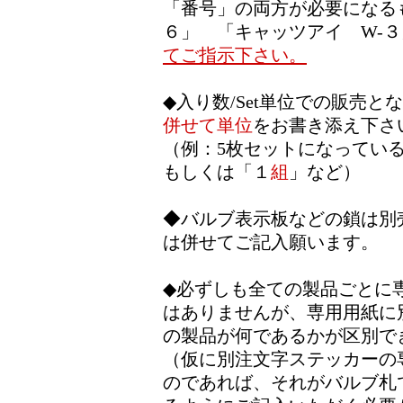
「番号」の両方が必要になる
６」 「キャッツアイ W-
てご指示下さい。
◆入り数/Set単位での販売
併せて単位
をお書き添え下さ
（例：5枚セットになっている
もしくは「１
組
」など）
◆バルブ表示板などの鎖は別
は併せてご記入願います。
◆必ずしも全ての製品ごとに
はありませんが、専用用紙に
の製品が何であるかが区別で
（仮に別注文字ステッカーの
のであれば、それがバルブ札