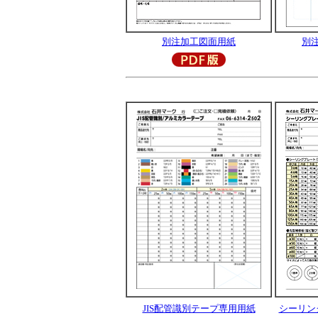
別注加工図面用紙
別
JIS配管識別テープ専用用紙
シーリン