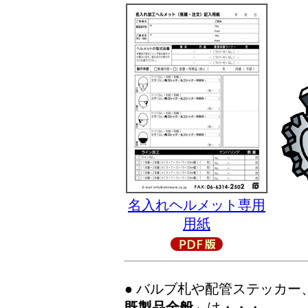
名入れヘルメット専用
用紙
● バルブ札や配管ステッカー
既製品全般
」は・・・