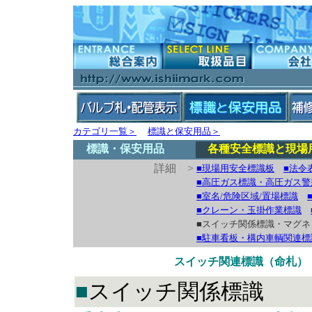
カテゴリ一覧＞
標識と保安用品＞
標識・保安用品
各種安全標識と現場
詳細 >
■現場用安全標識板
■法令
■高圧ガス標識・高圧ガス警
■室名/危険区域/置場標識
■クレーン・玉掛作業標識
■スイッチ関係標識・マグネ
■駐車看板・構内車輌関連標
スイッチ関連標識（命札）
■
スイッチ関係標識