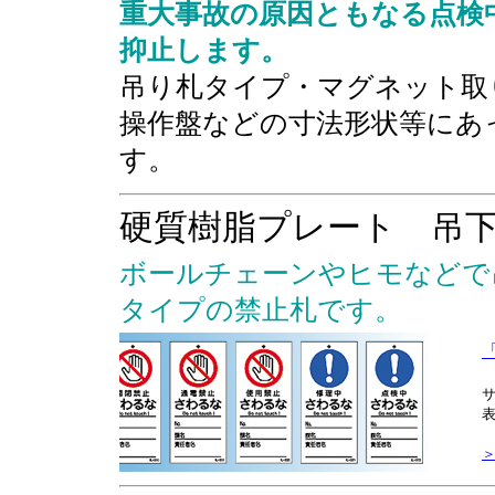
重大事故の原因ともなる点検
抑止します。
吊り札タイプ・マグネット取
操作盤などの寸法形状等にあ
す。
硬質樹脂プレート 吊
ボールチェーンやヒモなどで
タイプの禁止札です。
「
サ
表
＞