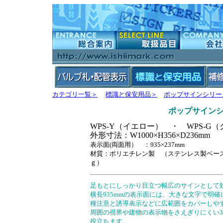
カテゴリ一覧＞
標識と保安用品＞
ポップサインシリー
ポップサインシ
WPS-Y（イエロー） ・ WPS-G
外形寸法：W1000×H356×D236mm
表示面(両面用） ：935×237mm
材質：ポリエチレン製 （ステンレス製ベース
ｇ）
足もとにしっかり目立つ幅広のサインとして
横長935mmの表示面には、大きな文字で明
種注意と誘導表示などに広範囲をカバーしや
周囲の視界や建物の表示物をさえぎりにくい3
役立ちます。