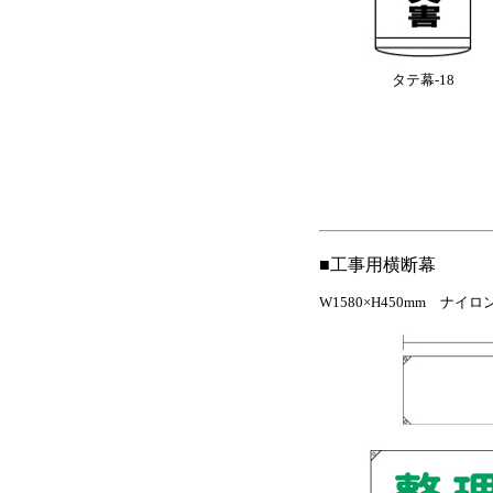
タテ幕-18
■工事用横断幕
W1580×H450mm ナ