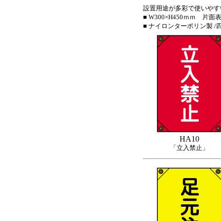
設置用途が多彩で使いやす
■ W300×H450ｍｍ 片面
■ ナイロンターポリン製 /
HA10
「立入禁止」