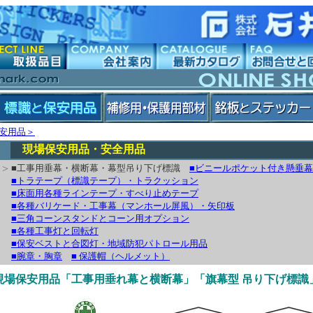
安用品＞
現場保安用品・安全用品
>
■工事用垂幕・横断幕・幕型吊り下げ標識
■ビニールポケット付き懸垂幕
■トラテープ（標識テープ）・トラクッション
■床面用各種ラインテープ・すべり止めテープ
■各種バリケード・工事幕（マンホール屏風）・矢印板
■三角コーンスタンドとコーン用オプション
■各種工事灯と回転灯
■保安ベストと合図灯・地域防犯パトロール用品
■腕章・胸章
■ 保護帽（ヘルメット）
現場保安用品「工事用垂れ幕と横断幕」「旗幕型 吊り下げ標識