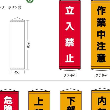
イロンターポリン製
タテ幕-1
タテ幕-2