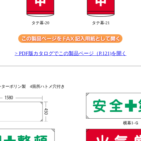
タテ幕-20
タテ幕-21
> PDF版カタログでこの製品ページ（P.121)を開く
イロンターポリン製 4箇所ハトメ穴付き
横幕1-Ｇ