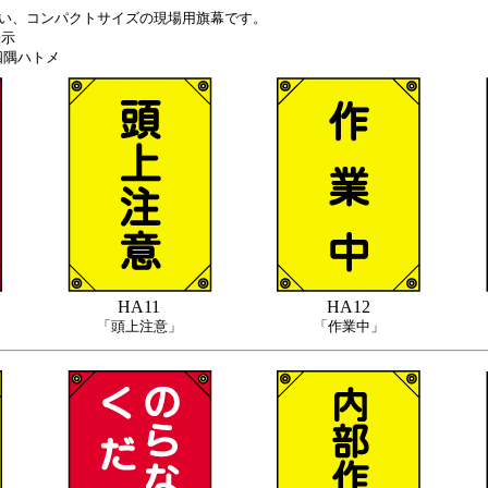
い、コンパクトサイズの現場用旗幕です。
表示
四隅ハトメ
HA11
HA12
「頭上注意」
「作業中」