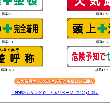
横幕2-Ｃ
横幕5-Ａ
横幕7-Ｉ
横幕8-Ｂ
横幕15-Ｊ
横幕17-Ｋ
> PDF版カタログでこの製品ページ（P.122)を開く