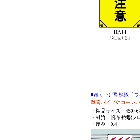
HA14
「足元注意」
■吊り下げ型標識「つ
単管パイプやコーン
・製品サイズ：450×6
・材質：帆布/樹脂プ
・厚み：0.4