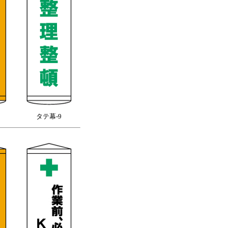
タテ幕-9