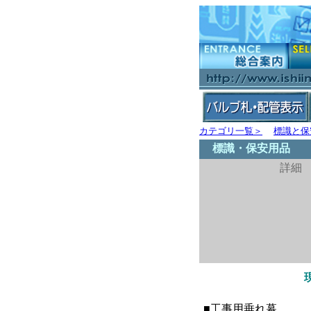
カテゴリ一覧＞
標識と保
標識・保安用品
詳細 
■工事用垂れ幕