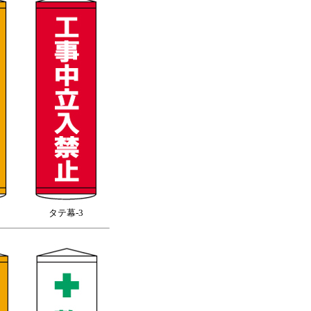
タテ幕-3