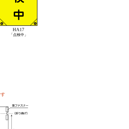
HA17
「点検中」
です