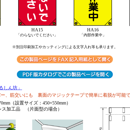
HA15
HA16
「のらないでください」
「内部作業中」
※別注印刷加工やカッティングによる文字入れ等も承ります。
るしん坊」
バー、筋交いにも 裏面のマジックテープで簡単に着脱が可能
70mm（設置サイズ：450×550mm）
レス加工品 （片面型の場合）