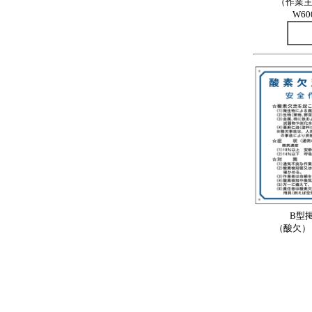
（作業
W60
B型掲
（酸欠） 