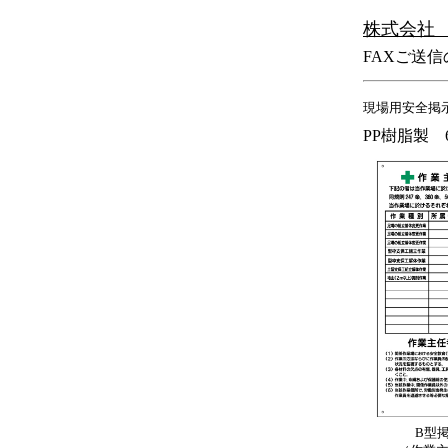
株式会
FAXご送
現場用安全掲
PP樹脂製 60
B型掲