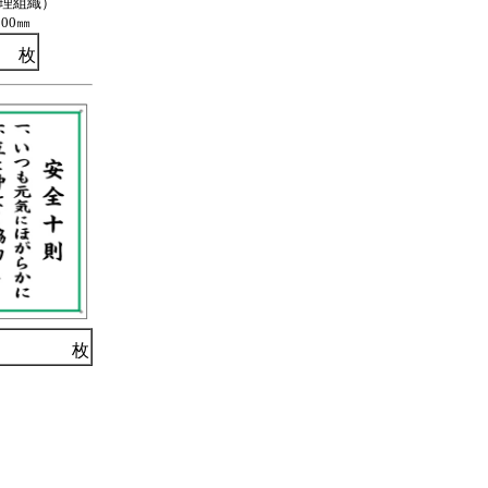
理組織）
900㎜
枚
枚