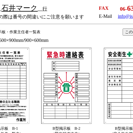
石井マーク
6
社
FAX
06-
行
E-Mail
info@is
信の際は番号の間違いにご注意を願います
示板・作業主任者一覧表
この
0×900mm/900×600mm
示板 B-1
B型掲示板 B-2
B型掲示板