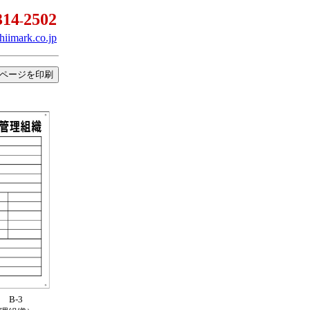
314
2
50
2
-
hiimark.co.jp
ページを印刷
 B-3