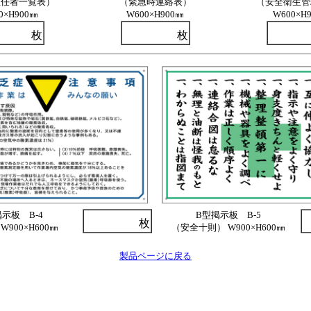
主任者一覧表）
（緊急時連絡表）
（安全衛生管
0×H900㎜
W600×H900㎜
W600×H
枚
枚
示板 B-4
B型掲示板 B-5
枚
W900×H600㎜
（安全十則） W900×H600㎜
製品ページに戻る