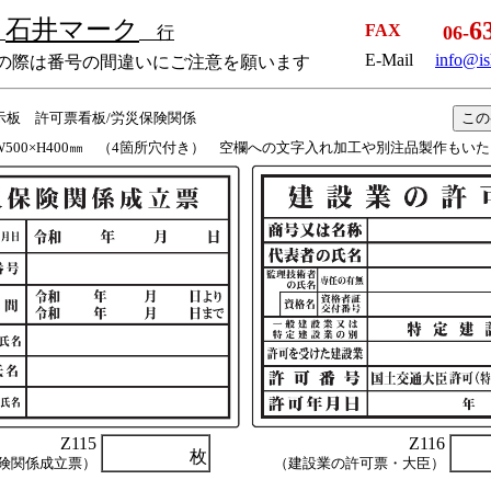
石井マーク
6
社
FAX
06-
行
E-Mail
info@is
信の際は番号の間違いにご注意を願います
示板 許可票看板/労災保険関係
この
500×H400㎜ （4箇所穴付き） 空欄への文字入れ加工や別注品製作もい
Z115
Z116
枚
険関係成立票）
（建設業の許可票・大臣）