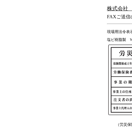
株式会
FAXご送
現場用法令表
塩ビ樹脂製 W
（労災保