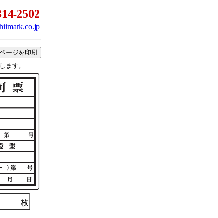
314
2
50
2
-
hiimark.co.jp
ページを印刷
たします。
枚