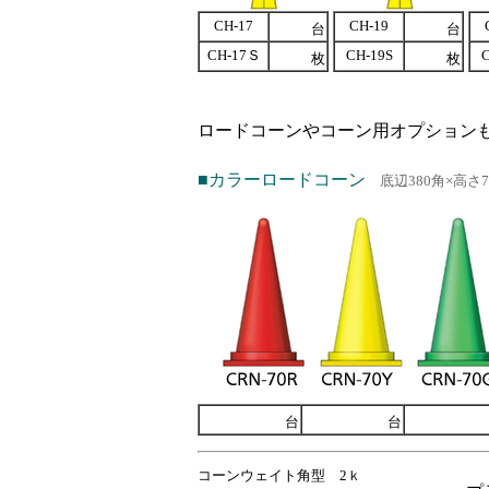
CH-17
CH-19
台
台
CH-17Ｓ
CH-19S
C
枚
枚
ロードコーンやコーン用オプション
■カラーロードコーン
底辺380角×高さ
台
台
コーンウェイト角型 2ｋ