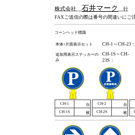
石井マーク
株式会社
行
FAXご送信の際は番号の間違いにご
コーンヘッド標識
CH-1～CH-23
本体+片面表示セット
CH-1S～CH-
追加用表示ステッカーの
み
23S：
CH-1
CH-2
台
台
CH-1S
CH-2S
枚
枚