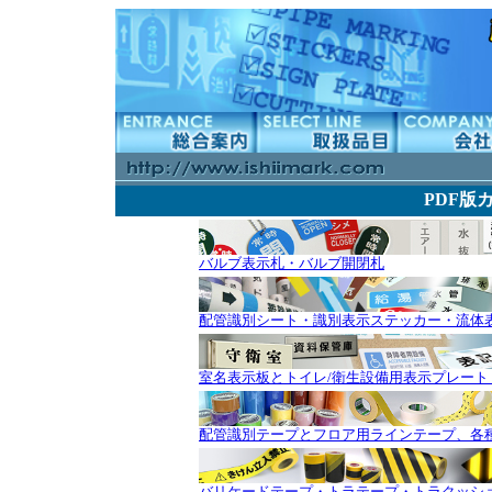
PDF版カ
バルブ表示札・バルブ開閉札
配管識別シート・識別表示ステッカー・流体
室名表示板とトイレ/衛生設備用表示プレート
配管識別テープとフロア用ラインテープ、各
バリケードテープ・トラテープ・トラクッシ