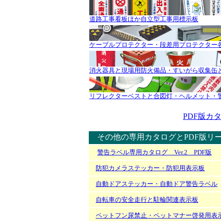
道路工事看板ほか自立型工事用標示板
ケーブルプロテクター・段差用プロテクター
消火器具と現場用防火備品・すいがら収集缶
リフレクターベストと合図灯・ヘルメット・
PDF版カ
その他の専用カタログとPDF版リ
警告ラベル専用カタログ Ver.2 PDF版
防犯カメラステッカー・防犯用表示板
自動ドアステッカー・自動ドア警告ラベル
自転車の安全走行と駐輪関連表示板
ペットフン尿禁止・ペットマナー啓発用表