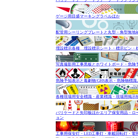
ゲージ用目盛マーキングラベルほか
配管用シーリングプレートと丸型・角型無地
埋設標示各種 埋設標示シート・標示ピン・
写真撮影用工事黒板とホワイトボード・危険
危険予知表示と毒劇物/GHS表示・危険物標識
各種現場用安全標識・産業標識・現場用掲示
バリケードと矢印板ほかエリア保安用品・ロ
ョン
工事用保安灯・LED工事灯・車載回転灯・電