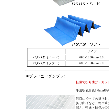
サイズ
パタパタ（ハード）
690×1850mm×5.0t
パタパタ（ソフト）
690×1850mm×5.0t
■プラベニ（ダンプラ）
軽量で折り曲げ・カッ
半透明乳白色3.0mm
筋目に沿っての折り曲
折り曲げなど、養生箇
加え、輸送・梱包用の