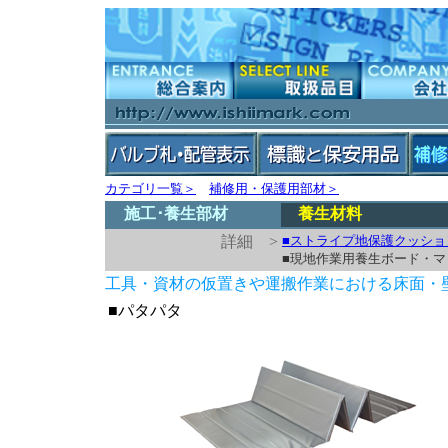
カテゴリ一覧＞
補修用・保護用部材＞
施工･養生部材
養生材料
詳細 >
■ストライプ地保護クッショ
■現地作業用養生ボード・マ
工具・資材の仮置きや運搬作業における床面・
■パタパタ