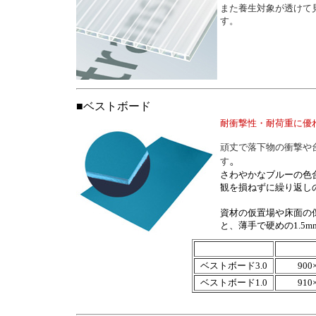
また養生対象が透けて
す。
■ベストボード
耐衝撃性・耐荷重に優
頑丈で落下物の衝撃や
。
す
さわやかなブルーの色
観を損ねずに繰り返し
資材の仮置場や床面の
と、薄手で硬めの1.5
ベストボード3.0
900
ベストボード1.0
910