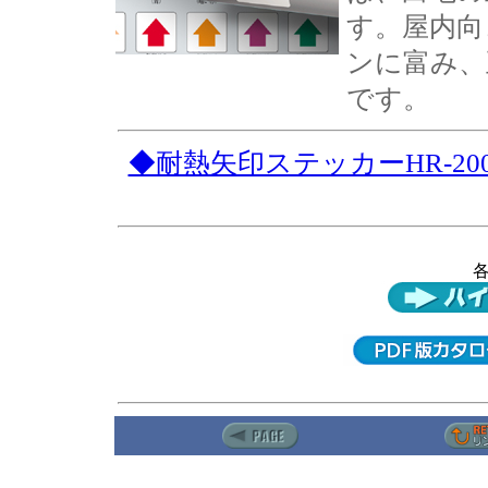
す。屋内向
ンに富み、
です。
◆耐熱矢印ステッカーHR-2