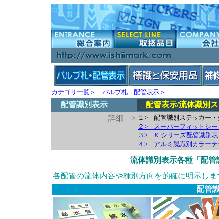
カテゴリ一覧＞
バルブ札・配管表示＞
配管識別表示
配管表示/流体識別ス
詳細 >
１> 配管識別ステッカー・
２> スーパーフィットシー
３> JCシリーズ配管識別
４> アルミ製識別カラーテ
流体識別表示各種「配管
各配管の流体内容や種別
方向を的確に明示しま
配管