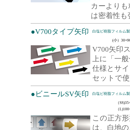
カーよりも
は密着性も
●V700タイプ矢印
白塩ビ樹脂フィルム製
(小）30
V700矢
上に「一般
仕様とサイ
セットで使
●ビニールSV矢印
白塩ビ樹脂フィルム製
（SS)3
（L)100
この正方形
は、白地の