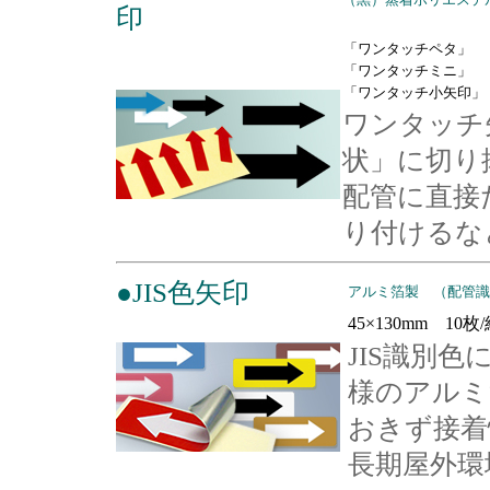
印
「ワンタッチペタ」
「ワンタッチミニ」
「ワンタッチ小矢印」
ワンタッチ
状」に切り
配管に直接
り付けるな
●JIS色矢印
アルミ箔製 （配管識
45×130mm 10枚
JIS識別
様のアルミ
おきず接着
長期屋外環