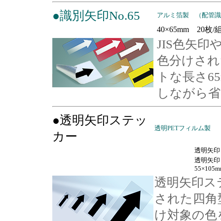
●識別矢印No.65
アルミ箔製 （配管識
40×65mm 20枚/
JIS色矢
色分けされ
トな長さ6
しながら省
●透明矢印ステッ
透明PETフィルム製
カー
透明矢印（
透明矢
55×105
透明矢印ス
された四角
け対象の色