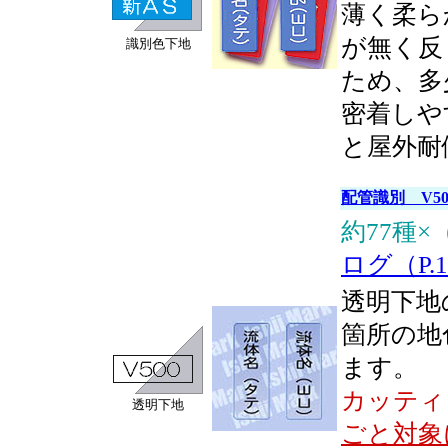
薄く柔ら
が無く反
識別色下地
ため、多
密着しや
と屋外耐
配管識別 V5
約77種
ログ（P.1
透明下地
箇所の地
ます。
カッティ
透明下地
ごと対象