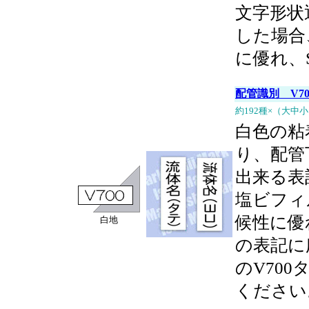
文字形状
した場合
に優れ、
配管識別 V7
約192種×（大中
白色の粘
り、配管
出来る表
塩ビフィ
候性に優
白地
の表記に
のV70
ください