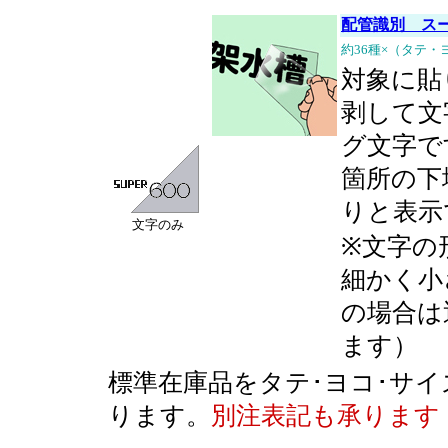
配管識別 スー
約36種×（タテ・
対象に貼
剥して文
グ文字で
箇所の下
りと表示
文字のみ
※文字の
細かく小
の場合は
ます）
標準在庫品をタテ･ヨコ･サ
ります。
別注表記も承ります