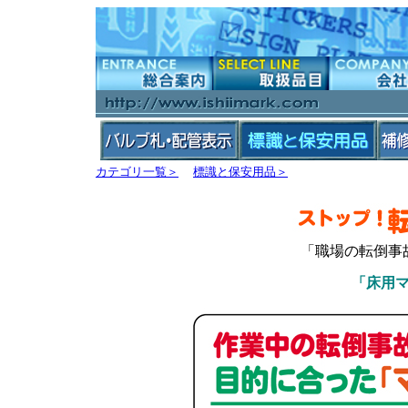
カテゴリ一覧＞
標識と保安用品＞
「職場の転倒事
「床用