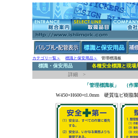
カテゴリ一覧＞
標識と保安用品＞
管理標識板
標識・保安用品
各種安全標識と現場
詳細 >
「管理標識板」 （作
W450×H600×t1.0mm 硬質塩ビ樹脂