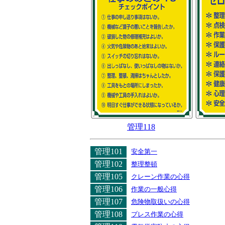
管理118
管理101
安全第一
管理102
整理整頓
管理105
クレーン作業の心得
管理106
作業の一般心得
管理107
危険物取扱いの心得
管理108
プレス作業の心得