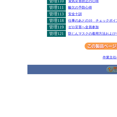
管理110
電気災害防止の心得
管理111
酸欠の予防心得
管理113
安全十訓
管理118
仕事のあとの10 チェックポイ
管理119
ゼロ災害へ全員参加
管理121
防じんマスクの着用方法および
作業主任