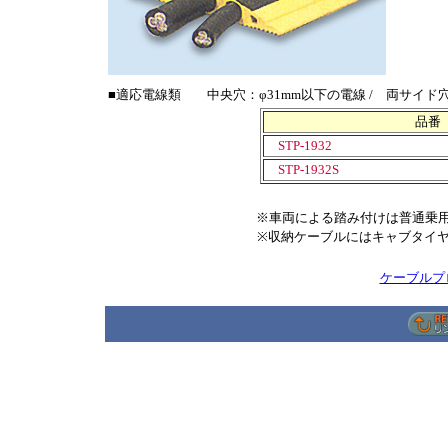
■適応電線類 中央穴：φ31mm以下の電線 / 両サイド穴
品番
STP-1932
STP-1932S
※車両による踏み付けは普通乗
※収納ケーブルにはキャブタイ
ケーブルプ