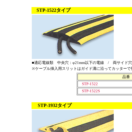
STP-1522タイプ
■適応電線類 中央穴：φ21mm以下の電線 / 両サイド穴
※ケーブル挿入用スリットはガイド溝に沿ってカッターで
品番
STP-1522
STP-1522S
STP-1932タイプ