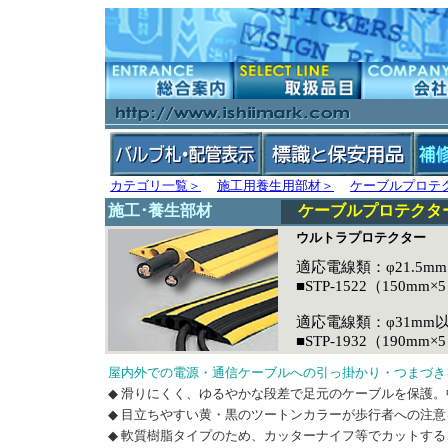
カテゴリ一覧＞
施工用養生用部材＞
ケーブルプロテ
施工･養生部材
ケーブルプロテクタ
ウルトラプロテクター
適応電線類：φ21.5
■STP-1522（150mm×
適応電線類：φ31mm
■STP-1932（190mm×
屋内外での電源・通信ケーブルへの引っ掛かり・つまづき
◆ 滑りにくく、ゆるやかな段差で足元のケーブルを保護
◆ 目立ちやすい黄・黒のツートンカラーが歩行者への注
◆ 軟質樹脂タイプのため、カッターナイフ等でカットす