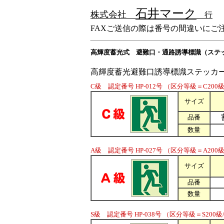
石井マーク
株式会社
行
FAXご送信の際は番号の間違いにご
高輝度蓄光式 避難口・通路誘導標識（ステ
高輝度蓄光避難口誘導標識ステッカ
C級 認定番号 HP-012号 （区分等級＝C200
サイズ
品番
数量
A級 認定番号 HP-027号 （区分等級＝A200級/
サイズ
品番
数量
S級 認定番号 HP-038号 （区分等級＝S200級