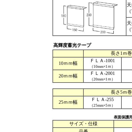
天
（
天
（
高輝度蓄光テープ
長さ1ｍ巻
ＦＬＡ-1001
10ｍｍ幅
（10mm×1ｍ）
ＦＬＡ-2001
20ｍｍ幅
（20mm×1ｍ）
長さ5ｍ巻
ＦＬＡ-255
25ｍｍ幅
（25mm×5ｍ）
表面保護
サイズ・仕様
品番