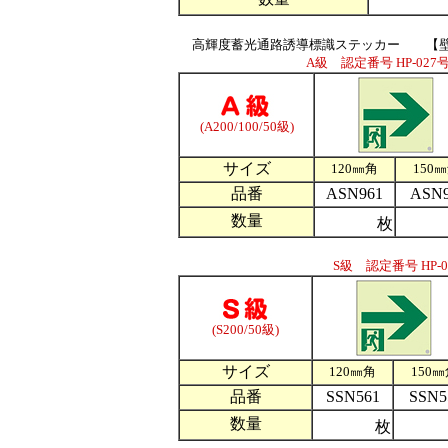
高輝度蓄光通路誘導標識ステッカー 【
A級 認定番号 HP-027号
(A200/100/50級)
サイズ
120㎜角
150
品番
ASN961
ASN9
数量
枚
S級 認定番号 HP-0
(S200/50級)
サイズ
120㎜角
150
品番
SSN561
SSN5
数量
枚